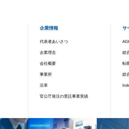
企業情報
サ
代表者あいさつ
AG
企業理念
総
会社概要
転
事業所
総合
沿革
In
官公庁発注の受託事業実績