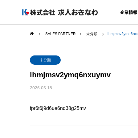
企業情報
SALES PARTNER
未分類
lhmjmsv2ymq6nx
GREETIN
未分類
代表者あいさつ
lhmjmsv2ymq6nxuymv
COMPANY
SERVICE
2026.05.18
企業情報
サービス
SALES OF
AGREAR
fpr6t6j9d6ue6nq38g25mv
事業所
採用力アップ
まるごと運用
ービス