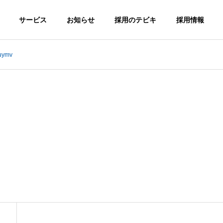
サービス
お知らせ
採用のテビキ
採用情報
uymv
G
PHILOSOPHY
企業理念
転職サイトA
総合求人サイ
greキャリア
FICE
HISTORY
MS
トAgre
沖縄の転職！
沿革
！
沖縄の求人！仕
「キャリア志
サ
事・バイト総合
向」向け転職サ
求人サイト
イト