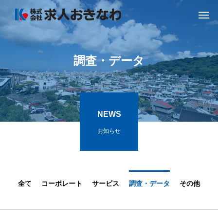
調
査
・
デ
ー
タ
NEWS
お知らせ
全て
コーポレート
サービス
調査・データ
その他