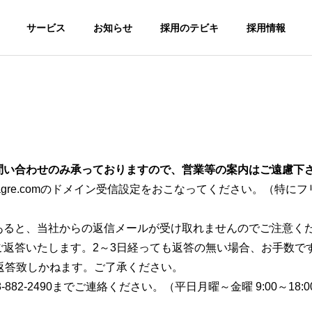
サービス
お知らせ
採用のテビキ
採用情報
G
PHILOSOPHY
企業理念
お問い合わせのみ承っておりますので、営業等の案内はご遠慮下
@webagre.comのドメイン受信設定をおこなってください。（特
転職サイトA
総合求人サイ
があると、当社からの返信メールが受け取れませんのでご注意く
greキャリア
FICE
HISTORY
MS
トAgre
ご返答いたします。2～3日経っても返答の無い場合、お手数で
沖縄の転職！
沿革
返答致しかねます。ご了承ください。
！
沖縄の求人！仕
「キャリア志
サ
事・バイト総合
向」向け転職サ
8-882-2490までご連絡ください。（平日月曜～金曜 9:00～18:0
求人サイト
イト