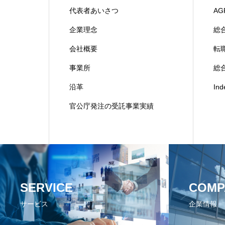
代表者あいさつ
AG
企業理念
総
会社概要
転
事業所
総合
沿革
In
官公庁発注の受託事業実績
SERVICE
COMP
サービス
企業情報