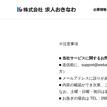
企業情報
※注意事項
GREETIN
代表者あいさつ
■ 当社サービスに関する
COMPANY
SERVICE
■ 送信前に、support
企業情報
サービス
方）
■ メールアドレスに誤り
SALES OF
AGREAR
■ 内容の確認ができ次第、
事業所
なお、土曜・日曜・祝日は
採用力アップ
まるごと運用
■ お急ぎの場合は TEL：09
ービス