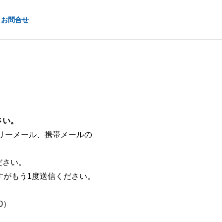
お問合せ
OUTLINE
会社概要
さい。
にフリーメール、携帯メールの
総合求人誌A
CONTRACTED
ださい。
gre
PROJECTS
すがもう1度送信ください。
沖縄で支持され
Indeed・シ
官公庁発注の受託事業実績
続けるシゴト・
ェアフル
バイト発見マガ
0）
ジン
販売パートナー