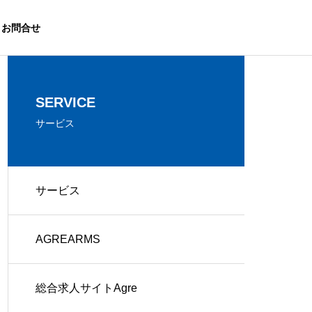
お問合せ
SERVICE
サービス
OUTLINE
会社概要
サービス
総合求人誌A
CONTRACTED
gre
AGREARMS
PROJECTS
沖縄で支持され
Indeed・シ
官公庁発注の受託事業実績
続けるシゴト・
ェアフル
バイト発見マガ
総合求人サイトAgre
ジン
販売パートナー