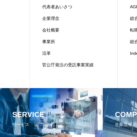
代表者あいさつ
AG
企業理念
総
会社概要
転
事業所
総合
沿革
In
官公庁発注の受託事業実績
SERVICE
COMP
サービス
企業情報