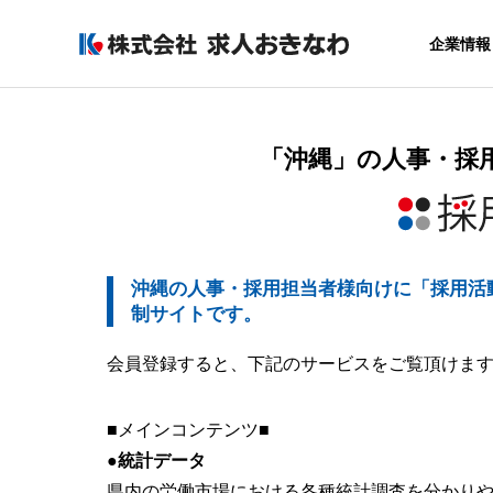
企業情報
「沖縄」の人事・採
GREETIN
代表者あいさつ
COMPANY
SERVICE
沖縄の人事・採用担当者様向けに「採用活
制サイトです。
企業情報
サービス
会員登録すると、下記のサービスをご覧頂けま
SALES OF
AGREAR
事業所
採用力アップ
■メインコンテンツ■
まるごと運用
●統計データ
ービス
県内の労働市場における各種統計調査を分かり