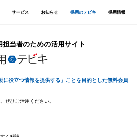
サービス
お知らせ
採用のテビキ
採用情報
用担当者のための活用サイト
G
PHILOSOPHY
企業理念
動に役立つ情報を提供する」ことを目的とした無料会員
転職サイトA
総合求人サイ
greキャリア
す。ぜひご活用ください。
FICE
HISTORY
MS
トAgre
沖縄の転職！
沿革
！
沖縄の求人！仕
「キャリア志
サ
事・バイト総合
向」向け転職サ
求人サイト
イト
やすく解説