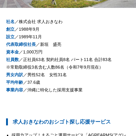
社名
／株式会社 求人おきなわ
創立
／1988年9月
設立
／1989年11月
代表取締役社長
／新垣 盛亮
資本金
／1,000万円
社員数
／正社員63名 契約社員8名 パート11名 合計83名
※常勤取締役3名含む人数86名（令和7年9月現在）
男女内訳
／男性52名 女性31名
平均年齢
／37.6歳
事業内容
／沖縄に特化した採用支援事業
求人おきなわのおシゴト探し応援サービス
採用力アップ！まるごと運用サービス「AGREARMS(アグレ