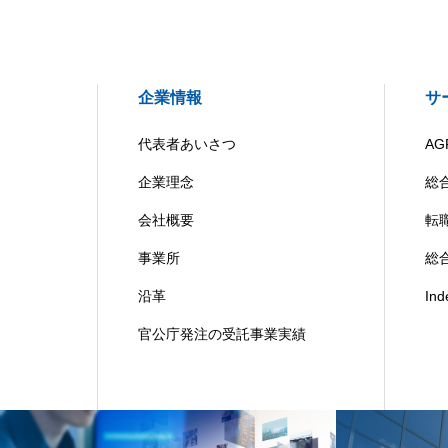
企業情報
サ
代表者あいさつ
AG
企業理念
総
会社概要
転
事業所
総合
沿革
In
官公庁発注の受託事業実績