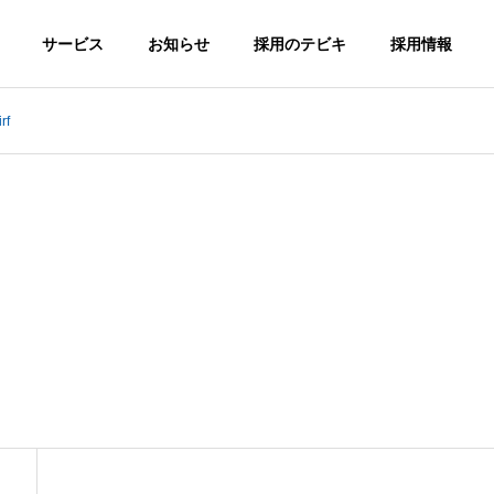
サービス
お知らせ
採用のテビキ
採用情報
rf
G
PHILOSOPHY
企業理念
転職サイトA
総合求人サイ
greキャリア
FICE
HISTORY
MS
トAgre
沖縄の転職！
沿革
！
沖縄の求人！仕
「キャリア志
サ
事・バイト総合
向」向け転職サ
求人サイト
イト