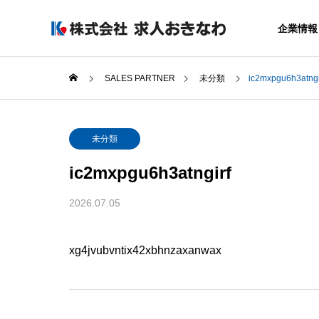
企業情報
SALES PARTNER
未分類
ic2mxpgu6h3atngi
GREETIN
未分類
代表者あいさつ
ic2mxpgu6h3atngirf
COMPANY
SERVICE
2026.07.05
企業情報
サービス
SALES OF
AGREAR
xg4jvubvntix42xbhnzaxanwax
事業所
採用力アップ
まるごと運用
ービス