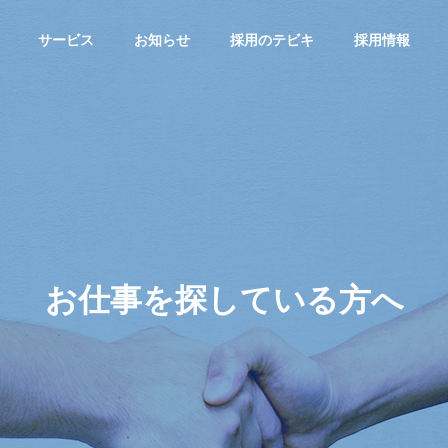
サービス
お知らせ
採用のテビキ
採用情報
G
PHILOSOPHY
企業理念
お仕事を探している方へ
転職サイトA
総合求人サイ
greキャリア
FICE
HISTORY
MS
トAgre
沖縄の転職！
沿革
！
沖縄の求人！仕
「キャリア志
サ
事・バイト総合
向」向け転職サ
求人サイト
イト