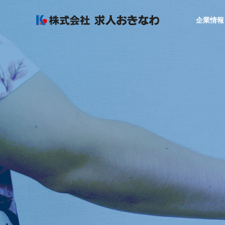
企業情報
GREETIN
代表者あいさつ
COMPANY
SERVICE
企業情報
サービス
SALES OF
AGREAR
事業所
採用力アップ
まるごと運用
ービス