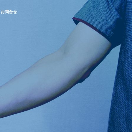
お問合せ
OUTLINE
会社概要
総合求人誌A
CONTRACTED
gre
PROJECTS
沖縄で支持され
Indeed・シ
官公庁発注の受託事業実績
続けるシゴト・
ェアフル
バイト発見マガ
ジン
販売パートナー