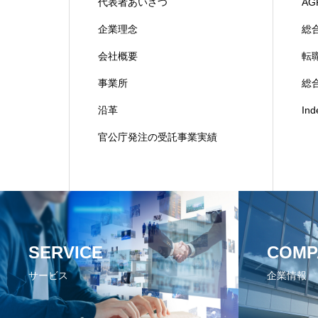
代表者あいさつ
AG
企業理念
総
会社概要
転
事業所
総合
沿革
In
官公庁発注の受託事業実績
SERVICE
COMP
サービス
企業情報