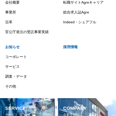
会社概要
転職サイトAgreキャリア
事業所
総合求人誌Agre
沿革
Indeed・シェアフル
官公庁発注の受託事業実績
お知らせ
採用情報
コーポレート
サービス
調査・データ
その他
SERVICE
COMPANY
サービス
企業情報