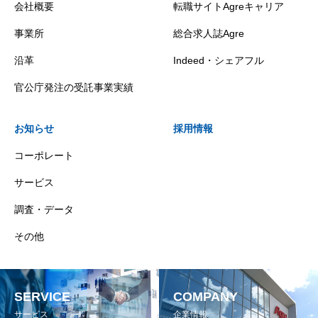
会社概要
転職サイトAgreキャリア
事業所
総合求人誌Agre
沿革
Indeed・シェアフル
官公庁発注の受託事業実績
お知らせ
採用情報
コーポレート
サービス
調査・データ
その他
SERVICE
COMPANY
サービス
企業情報