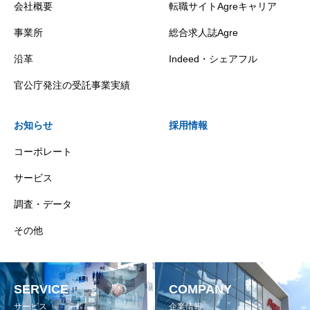
会社概要
転職サイトAgreキャリア
事業所
総合求人誌Agre
沿革
Indeed・シェアフル
官公庁発注の受託事業実績
お知らせ
採用情報
コーポレート
サービス
調査・データ
その他
SERVICE
COMPANY
サービス
企業情報