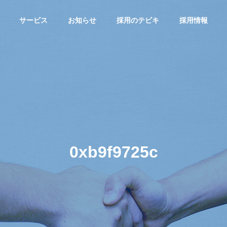
サービス
お知らせ
採用のテビキ
採用情報
G
PHILOSOPHY
企業理念
0xb9f9725c
転職サイトA
総合求人サイ
greキャリア
FICE
HISTORY
MS
トAgre
沖縄の転職！
沿革
！
沖縄の求人！仕
「キャリア志
サ
事・バイト総合
向」向け転職サ
求人サイト
イト