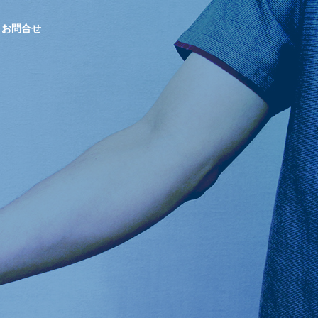
お問合せ
OUTLINE
会社概要
総合求人誌A
CONTRACTED
gre
PROJECTS
沖縄で支持され
Indeed・シ
官公庁発注の受託事業実績
続けるシゴト・
ェアフル
バイト発見マガ
ジン
販売パートナー