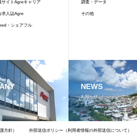
職サイトAgreキャリア
調査・データ
求人誌Agre
その他
deed・シェアフル
ANY
NEWS
お知らせ
護方針）
外部送信ポリシー（利用者情報の外部送信について）