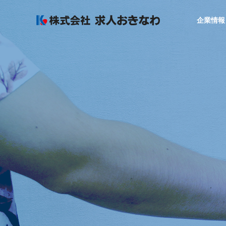
企業情報
GREETIN
代表者あいさつ
COMPANY
SERVICE
企業情報
サービス
SALES OF
AGREAR
事業所
採用力アップ
まるごと運用
ービス