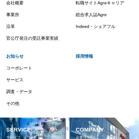
会社概要
転職サイトAgreキャリア
事業所
総合求人誌Agre
沿革
Indeed・シェアフル
官公庁発注の受託事業実績
お知らせ
採用情報
コーポレート
サービス
調査・データ
その他
SERVICE
COMPANY
サービス
企業情報