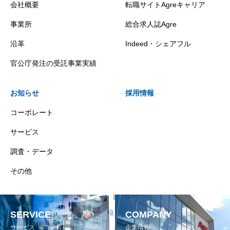
会社概要
転職サイトAgreキャリア
事業所
総合求人誌Agre
沿革
Indeed・シェアフル
官公庁発注の受託事業実績
お知らせ
採用情報
コーポレート
サービス
調査・データ
その他
SERVICE
COMPANY
サービス
企業情報