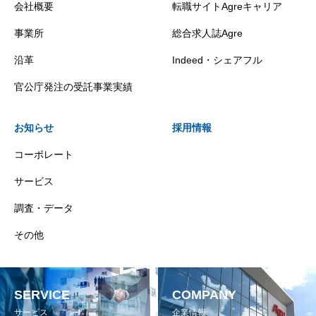
会社概要
転職サイトAgreキャリア
事業所
総合求人誌Agre
沿革
Indeed・シェアフル
官公庁発注の受託事業実績
お知らせ
採用情報
コーポレート
サービス
調査・データ
その他
SERVICE
COMPANY
サービス
企業情報