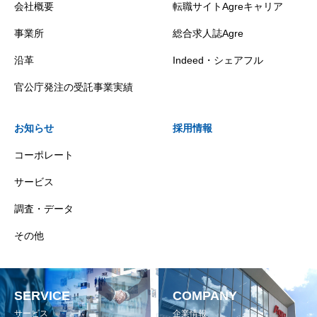
会社概要
転職サイトAgreキャリア
事業所
総合求人誌Agre
沿革
Indeed・シェアフル
官公庁発注の受託事業実績
お知らせ
採用情報
コーポレート
サービス
調査・データ
その他
SERVICE
COMPANY
サービス
企業情報