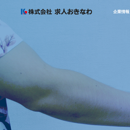
企業情報
GREETIN
代表者あいさつ
COMPANY
SERVICE
企業情報
サービス
SALES OF
AGREAR
事業所
採用力アップ
まるごと運用
ービス