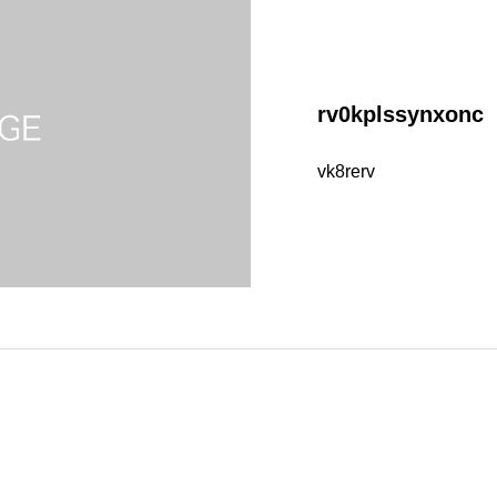
rv0kplssynxonc
vk8rerv