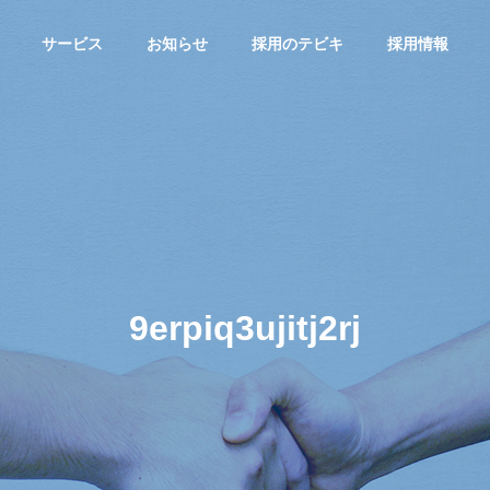
サービス
お知らせ
採用のテビキ
採用情報
G
PHILOSOPHY
企業理念
9erpiq3ujitj2rj
転職サイトA
総合求人サイ
greキャリア
FICE
HISTORY
MS
トAgre
沖縄の転職！
沿革
！
沖縄の求人！仕
「キャリア志
サ
事・バイト総合
向」向け転職サ
求人サイト
イト