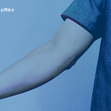
お問合せ
OUTLINE
会社概要
総合求人誌A
CONTRACTED
gre
PROJECTS
沖縄で支持され
Indeed・シ
官公庁発注の受託事業実績
続けるシゴト・
ェアフル
バイト発見マガ
ジン
販売パートナー