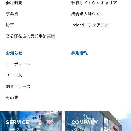
会社概要
転職サイトAgreキャリア
事業所
総合求人誌Agre
沿革
Indeed・シェアフル
官公庁発注の受託事業実績
お知らせ
採用情報
コーポレート
サービス
調査・データ
その他
SERVICE
COMPANY
サービス
企業情報