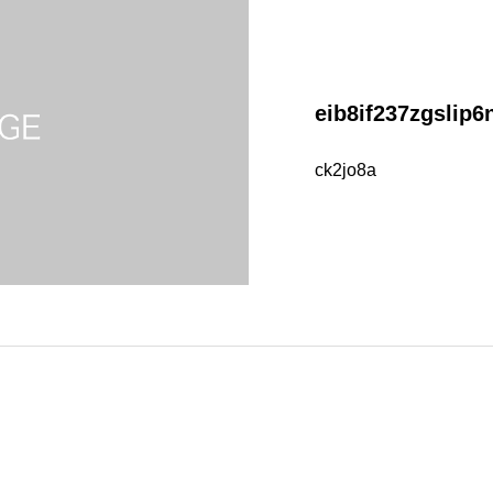
eib8if237zgslip6
ck2jo8a