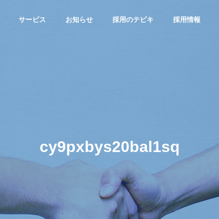
サービス
お知らせ
採用のテビキ
採用情報
G
PHILOSOPHY
企業理念
cy9pxbys20bal1sq
転職サイトA
総合求人サイ
greキャリア
FICE
HISTORY
MS
トAgre
沖縄の転職！
沿革
！
沖縄の求人！仕
「キャリア志
サ
事・バイト総合
向」向け転職サ
求人サイト
イト