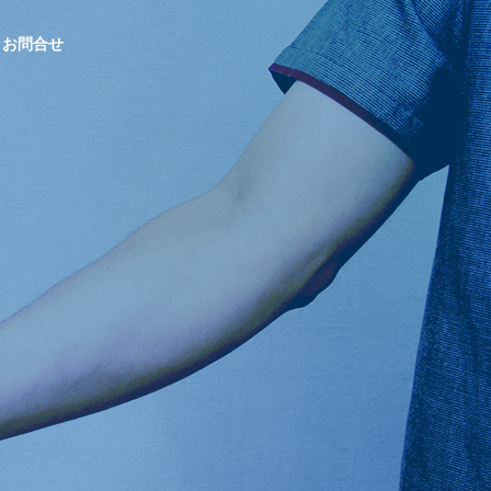
お問合せ
OUTLINE
会社概要
総合求人誌A
CONTRACTED
gre
PROJECTS
沖縄で支持され
Indeed・シ
官公庁発注の受託事業実績
続けるシゴト・
ェアフル
バイト発見マガ
ジン
販売パートナー