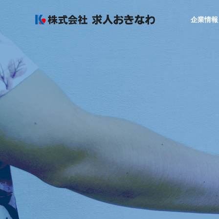
企業情報
GREETIN
代表者あいさつ
COMPANY
SERVICE
企業情報
サービス
SALES OF
AGREAR
事業所
採用力アップ
まるごと運用
ービス