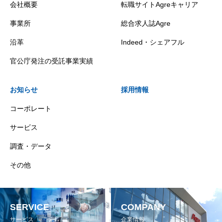
会社概要
転職サイトAgreキャリア
事業所
総合求人誌Agre
沿革
Indeed・シェアフル
官公庁発注の受託事業実績
お知らせ
採用情報
コーポレート
サービス
調査・データ
その他
SERVICE
COMPANY
サービス
企業情報