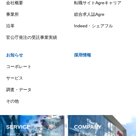
会社概要
転職サイトAgreキャリア
事業所
総合求人誌Agre
沿革
Indeed・シェアフル
官公庁発注の受託事業実績
お知らせ
採用情報
コーポレート
サービス
調査・データ
その他
SERVICE
COMPANY
サービス
企業情報