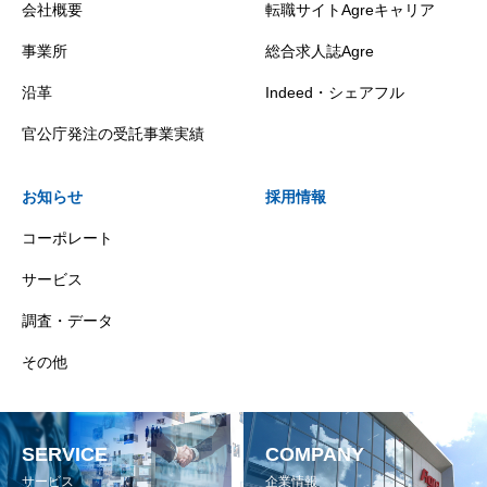
会社概要
転職サイトAgreキャリア
事業所
総合求人誌Agre
沿革
Indeed・シェアフル
官公庁発注の受託事業実績
お知らせ
採用情報
コーポレート
サービス
調査・データ
その他
SERVICE
COMPANY
サービス
企業情報