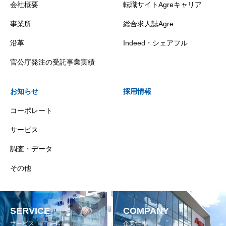
会社概要
転職サイトAgreキャリア
事業所
総合求人誌Agre
沿革
Indeed・シェアフル
官公庁発注の受託事業実績
お知らせ
採用情報
コーポレート
サービス
調査・データ
その他
SERVICE
COMPANY
サービス
企業情報