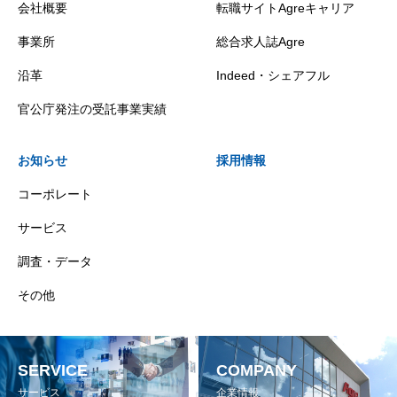
会社概要
転職サイトAgreキャリア
事業所
総合求人誌Agre
沿革
Indeed・シェアフル
官公庁発注の受託事業実績
お知らせ
採用情報
コーポレート
サービス
調査・データ
その他
SERVICE
COMPANY
サービス
企業情報