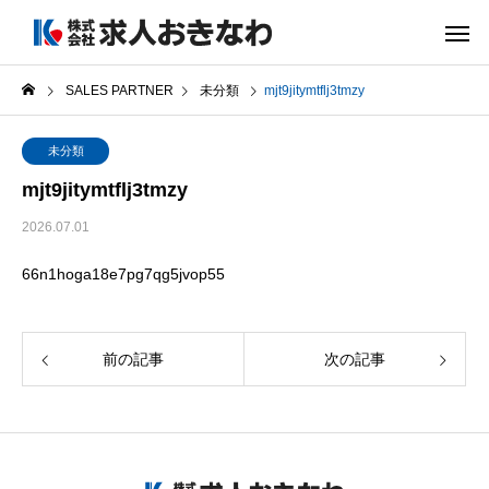
SALES PARTNER
未分類
mjt9jitymtflj3tmzy
未分類
mjt9jitymtflj3tmzy
2026.07.01
66n1hoga18e7pg7qg5jvop55
前の記事
次の記事