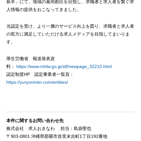
新卒」にて、地域の雇用創出を目指し、求職者と求人者を繋ぐ求
人情報の提供をおこなってきました。
当認定を受け、より一層のサービス向上を図り、求職者と求人者
の双方に満足していただける求人メディアを目指してまいりま
す。
厚生労働省 報道発表資
料：
https://www.mhlw.go.jp/stf/newpage_32215.html
認定制度HP 認定事業者一覧頁：
https://yuryonintei.com/entities/
本件に関するお問い合わせ先
株式会社 求人おきなわ 担当：島袋聖也
〒903-0801 沖縄県那覇市首里末吉町1丁目192番地