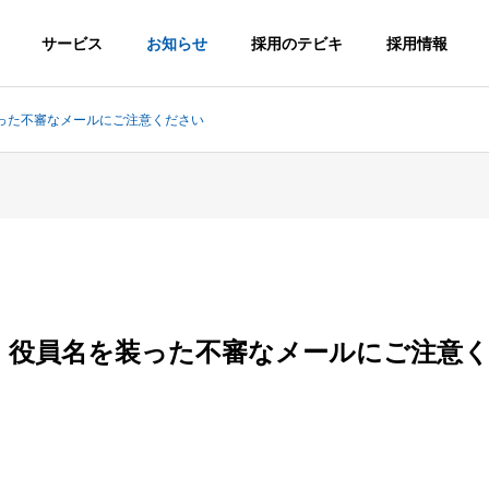
サービス
お知らせ
採用のテビキ
採用情報
った不審なメールにご注意ください
G
PHILOSOPHY
企業理念
転職サイトA
・役員名を装った不審なメールにご注意
総合求人サイ
greキャリア
FICE
HISTORY
MS
トAgre
沖縄の転職！
沿革
！
沖縄の求人！仕
「キャリア志
サ
事・バイト総合
向」向け転職サ
求人サイト
イト