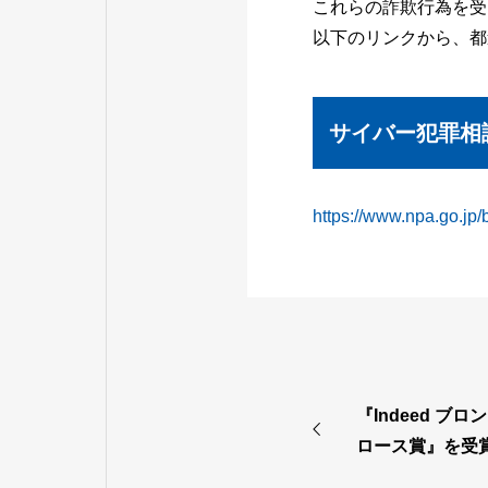
これらの詐欺行為を受
以下のリンクから、都
サイバー犯罪相
https://www.npa.go.jp
『Indeed ブ
ロース賞』を受