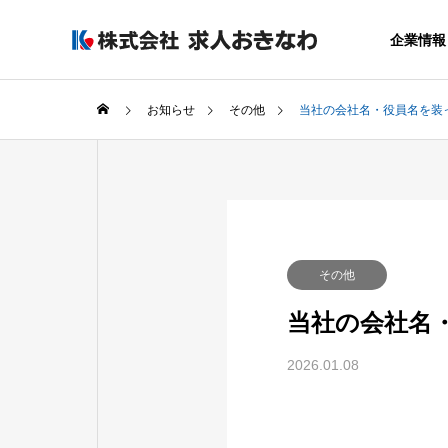
企業情報
お知らせ
その他
当社の会社名・役員名を装
GREETIN
代表者あいさつ
COMPANY
SERVICE
その他
企業情報
サービス
当社の会社名
SALES OF
AGREAR
2026.01.08
事業所
採用力アップ
まるごと運用
ービス