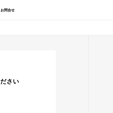
お問合せ
OUTLINE
会社概要
総合求人誌A
ください
CONTRACTED
gre
PROJECTS
沖縄で支持され
Indeed・シ
官公庁発注の受託事業実績
続けるシゴト・
ェアフル
バイト発見マガ
ジン
販売パートナー