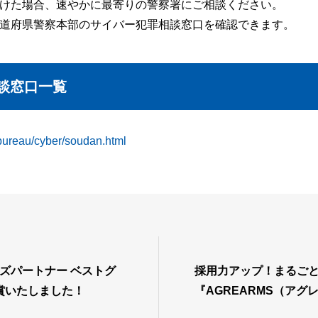
けた場合、速やかに最寄りの警察署にご相談ください。
道府県警察本部のサイバー犯罪相談窓口を確認できます。
談窓口一覧
/bureau/cyber/soudan.html
ロンズパートナー ベストグ
採用力アップ！まるご
賞いたしました！
『AGREARMS（アグ
リリース