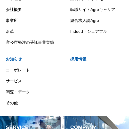
会社概要
転職サイトAgreキャリア
事業所
総合求人誌Agre
沿革
Indeed・シェアフル
官公庁発注の受託事業実績
お知らせ
採用情報
コーポレート
サービス
調査・データ
その他
SERVICE
COMPANY