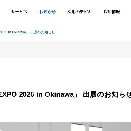
サービス
お知らせ
採用のテビキ
採用情報
 2025 in Okinawa」 出展のお知らせ
G
PHILOSOPHY
企業理念
転職サイトA
 EXPO 2025 in Okinawa」 出展のお知ら
総合求人サイ
greキャリア
FICE
HISTORY
MS
トAgre
沖縄の転職！
沿革
！
沖縄の求人！仕
「キャリア志
サ
事・バイト総合
向」向け転職サ
求人サイト
イト