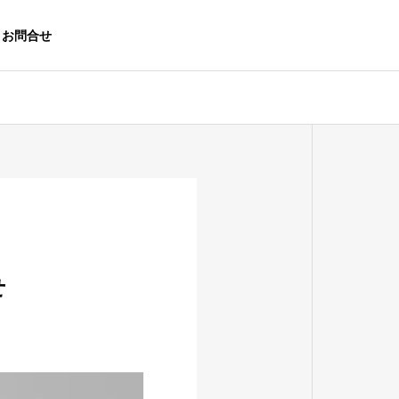
お問合せ
OUTLINE
会社概要
総合求人誌A
せ
CONTRACTED
gre
PROJECTS
沖縄で支持され
Indeed・シ
官公庁発注の受託事業実績
続けるシゴト・
ェアフル
バイト発見マガ
ジン
販売パートナー