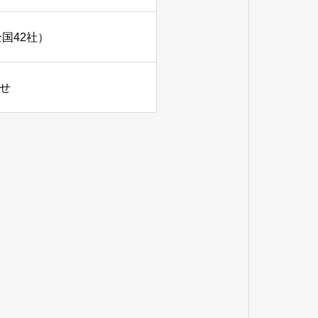
国42社）
らせ