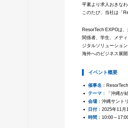
平素より求人おきなわ
このたび、当社は「Resor
ResorTech E
関係者、学生、メディ
ジタルソリューション
海外へのビジネス展開
イベント概要
催事名
：ResorTe
テーマ
：「沖縄が
会場
：沖縄サント
日付
：2025年11
時間
：10:00～17:0