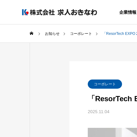
企業情報
お知らせ
コーポレート
「ResorTech EXPO
GREETIN
代表者あいさつ
COMPANY
SERVICE
コーポレート
企業情報
サービス
「ResorTech
SALES OF
AGREAR
2025.11.04
事業所
採用力アップ
まるごと運用
ービス