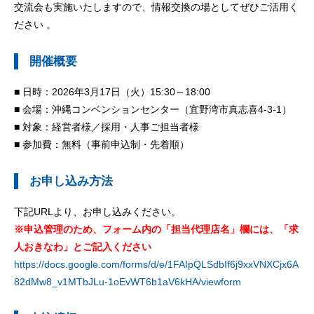
交流会も実施いたしますので、情報交換の場としてぜひご活用く
ださい 。
開催概要
■ 日時：2026年3月17日（火）15:30～18:00
■ 会場：沖縄コンベンションセンター（宜野湾市真志喜4-3-1）
■ 対象：経営者様／採用・人事ご担当者様
■ 参加費：無料（事前申込制・先着順）
お申し込み方法
下記URLより、お申し込みください。
※申込管理のため、フォーム内の「担当代理店名」欄には、「求
人おきなわ」とご記入ください
https://docs.google.com/forms/d/e/1FAIpQLSdbIf6j9xxVNXCjx6A
82dMw8_v1MTbJLu-1oEvWT6b1aV6kHA/viewform