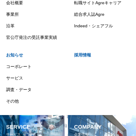
会社概要
転職サイトAgreキャリア
事業所
総合求人誌Agre
沿革
Indeed・シェアフル
官公庁発注の受託事業実績
お知らせ
採用情報
コーポレート
サービス
調査・データ
その他
SERVICE
COMPANY
サービス
企業情報