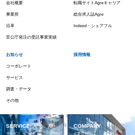
会社概要
転職サイトAgreキャリア
事業所
総合求人誌Agre
沿革
Indeed・シェアフル
官公庁発注の受託事業実績
お知らせ
採用情報
コーポレート
サービス
調査・データ
その他
SERVICE
COMPANY
サービス
企業情報