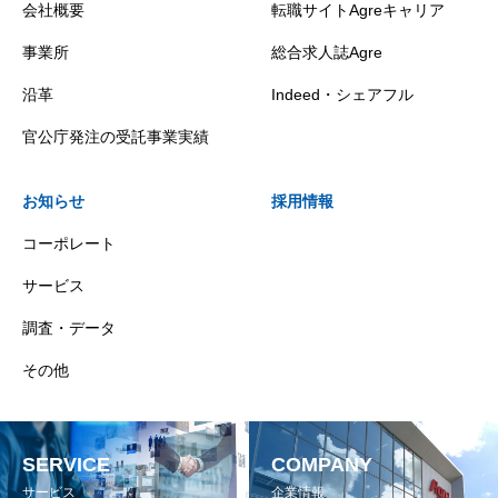
会社概要
転職サイトAgreキャリア
事業所
総合求人誌Agre
沿革
Indeed・シェアフル
官公庁発注の受託事業実績
お知らせ
採用情報
コーポレート
サービス
調査・データ
その他
SERVICE
COMPANY
サービス
企業情報