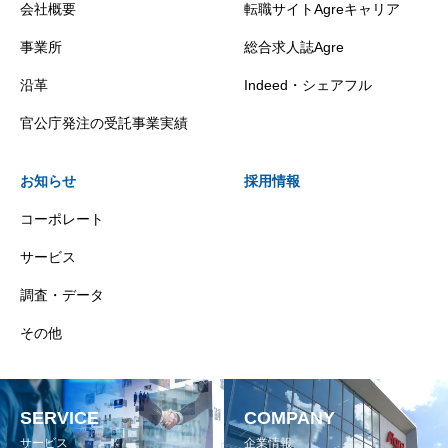
会社概要
転職サイトAgreキャリア
事業所
総合求人誌Agre
沿革
Indeed・シェアフル
官公庁発注の受託事業実績
お知らせ
採用情報
コーポレート
サービス
調査・データ
その他
SERVICE
COMPANY
サービス
企業情報