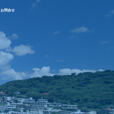
お問合せ
OUTLINE
会社概要
総合求人誌A
CONTRACTED
gre
PROJECTS
沖縄で支持され
Indeed・シ
官公庁発注の受託事業実績
続けるシゴト・
ェアフル
バイト発見マガ
ジン
販売パートナー