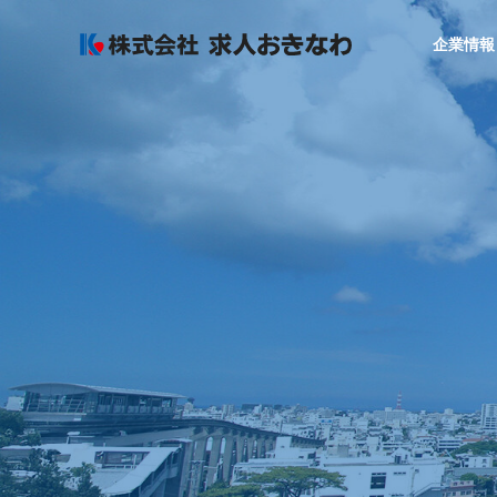
企業情報
GREETIN
代表者あいさつ
COMPANY
SERVICE
企業情報
サービス
SALES OF
AGREAR
事業所
採用力アップ
まるごと運用
ービス