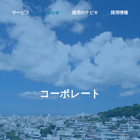
サービス
お知らせ
採用のテビキ
採用情報
G
PHILOSOPHY
企業理念
コ
ー
ポ
レ
ー
ト
転職サイトA
総合求人サイ
greキャリア
FICE
HISTORY
MS
トAgre
沖縄の転職！
沿革
！
沖縄の求人！仕
「キャリア志
サ
事・バイト総合
向」向け転職サ
求人サイト
イト